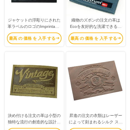
ジャケットの浮彫りにされた
織物のズボンの注文の革は
革ラベルのロゴのImprintable
Ecoを友好的な洗濯できる長
のスエードは一見3Dの効果を
い耐久性と分類します
最高 の 価格 を 入手 する
最高 の 価格 を 入手 する
燃やしました
決め付ける注文の革は小型の
昇進の注文の衣類はレーザー
独特な流行の創造的な設計を
によって刻まれるシルク スク
分類します
リーンによって印刷される広