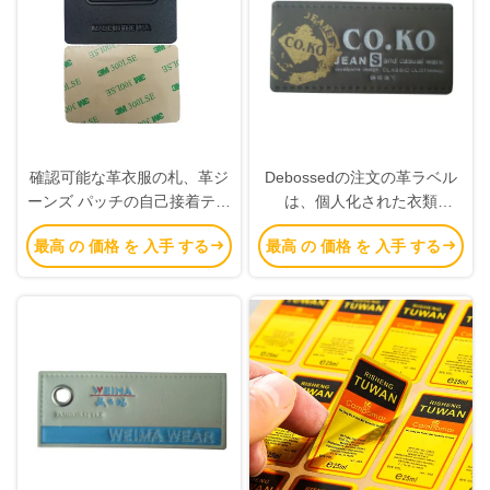
確認可能な革衣服の札、革ジ
Debossedの注文の革ラベル
ーンズ パッチの自己接着テー
は、個人化された衣類
プ仕上げ
Monogrammed分類します
最高 の 価格 を 入手 する
最高 の 価格 を 入手 する