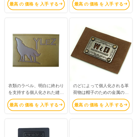
最高 の 価格 を 入手 する
最高 の 価格 を 入手 する
告を分類します
衣類のラベル、明白に終わり
のどによって個人化される革
を支持する個人化された縫う
荷物は帽子のための金属のロ
ラベルの服装の鉄
ゴの多目的に付けます
最高 の 価格 を 入手 する
最高 の 価格 を 入手 する