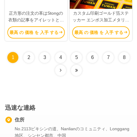
正方形の注文の革はStongの
カスタム印刷ゴールド箔ステ
衣類の記事をアイレットとハ
ッカー エンボス加工メタリッ
ンドメイドと分類します
クラベル & カスタムメタリッ
最高 の 価格 を 入手 する
最高 の 価格 を 入手 する
クステッカー
1
2
3
4
5
6
7
8
迅速な連絡
住所
No.2113ビキシンの道、Nanlianのコミュニティ、Longgang
地区、シンセン都市、中国