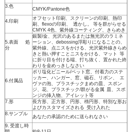
3.色
CMYK/Pantone色
オフセット印刷、スクリーンの印刷、熱印
4.印刷
刷、flexoの印刷、 透かし。 等を群がらせる
CMYK 4色、紫外線コーティング、きらめき
銀製/金、光沢のあるまたは無光沢のラミネ
5.表面 処
ーション、debossing浮彫りになることの、
分
紫外線、点ニスをかける、光沢紫外線きらめ
きと熱い押すことニスをかける、マット 等
に折り目を付ける端、打ち抜く、置かれた終
わりを金めっきしなさい
ポリ塩化ビニール/ペット窓、付着力のステ
ッカー、ハンガー、窓、磁石、リボン、 エ
6.付属品
ヴァの泡、プラスチックまめの皿、スポン
ジ、花、プラスチック/群がる金属 皿、スポ
ンジの挿入物、アイレット等
7.形
長方形、正方形、円形、楕円形、特別な形お
よびカスタマイズされる 受け入れた
8.サンプル
あなたの承認のために送られなさい
9. 受渡し時
間
約8-11日