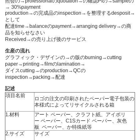
照会の→professionalのquotation→の確認PIの→sampleの
→ 30%payment
production→の完成品のinspection→を整理するdesposit→
として
配達time→balanceのpayment→arranging delivery→の商
品を知らせなさい
Received→の売り上げ後のサービス
生産の流れ
グラフィック・デザインの→の版のburning→cutting
paper→printing→filmのlamination→
ダイスcutting→のproduction→QCの
inspection→packing→配達
記述
項目名前
ロゴの注文の印刷されたペーパー電子包装の
本様式によってリサイクルされる箱
1.材料
アート ペーパー、クラフト紙、
アイボリ
ー ペーパー、
C1Sカード ペーパー、灰色
板
ペーパー、
か特殊紙等
2.サイズ
サイズ