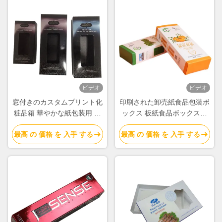
ビデオ
ビデオ
窓付きのカスタムプリント化
印刷された卸売紙食品包装ボ
粧品箱 華やかな紙包装用 ホ
ックス 板紙食品ボックスサ
ットフォイルのロゴで 美容
プライヤー
最高 の 価格 を 入手 する
最高 の 価格 を 入手 する
とスキンケア製品