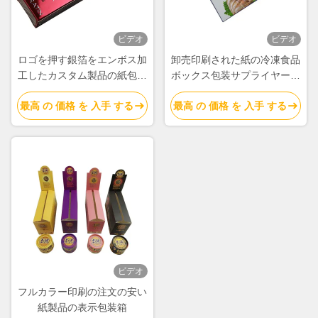
ビデオ
ビデオ
ロゴを押す銀箔をエンボス加
卸売印刷された紙の冷凍食品
工したカスタム製品の紙包装
ボックス包装サプライヤー販
箱
売
最高 の 価格 を 入手 する
最高 の 価格 を 入手 する
ビデオ
フルカラー印刷の注文の安い
紙製品の表示包装箱