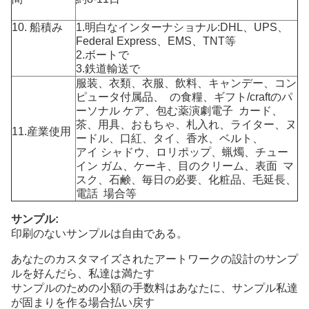
10. 船積み
1.明白なインターナショナル:DHL、UPS、
Federal Express、EMS、TNT等
2.ボートで
3.鉄道輸送で
服装
、衣類、衣服、飲料、キャンデー、コン
ピュータ付属品、 の食糧、ギフト/craftのパ
ーソナル ケア、包む薬
演劇電子 カード、
茶、用具、おもちゃ、札入れ、ライター、ヌ
11.産業使用
ードル、口紅、タイ、香水、ベルト、
アイ シャドウ、ロリポップ、蝋燭、チュー
イン ガム、ケーキ、目のクリーム、表面 マ
スク、石鹸、毎日の必要、化粧品、
毛延長、
電話
場合等
サンプル:
印刷のないサンプルは自由である。
あなたのカスタマイズされたアートワークの設計のサンプ
ルを好んだら、私達は満たす
サンプルのための小額の手数料はあなたに、サンプル私達
が固まりを作る場合払い戻す