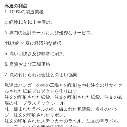
私達の利点
1.
100%の製造業者
経験11年以上生産の。
2.
専門の設計チームおよび優秀なサービス。
3.
4魅力的で及び経済的な選択
5.
高い明快さ及び非常に耐久
6. 良質および工場価格
7. 決め付けられた会社とのよい協同
私達は
ハンガーの
穴の工場との印刷を包む注文のリサイク
ルされた紙箱プロダクトを
作り出す
注文の印刷された紙袋、注文の印刷された紙袋、
注文の
衣
服の
札、
プラスチック シール
札、編まれたラベルの札、編まれた包装袋、名札の
バッ
ジ、
注文の
印刷された
リボン、
注文の印刷されたステッカーのラベル、注文の革ラベル、
パンフレットの
小冊子の
印刷、
提示