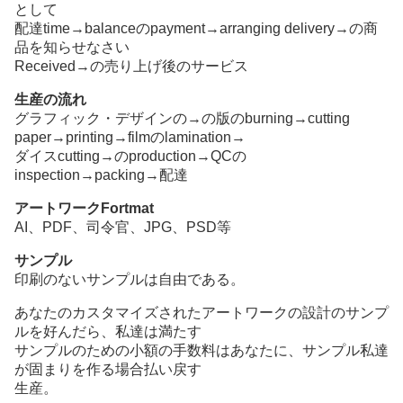
として
配達time→balanceのpayment→arranging delivery→の商
品を知らせなさい
Received→の売り上げ後のサービス
生産の流れ
グラフィック・デザインの→の版のburning→cutting
paper→printing→filmのlamination→
ダイスcutting→のproduction→QCの
inspection→packing→配達
アートワークFortmat
AI、PDF、司令官、JPG、PSD等
サンプル
印刷のないサンプルは自由である。
あなたのカスタマイズされたアートワークの設計のサンプ
ルを好んだら、私達は満たす
サンプルのための小額の手数料はあなたに、サンプル私達
が固まりを作る場合払い戻す
生産。