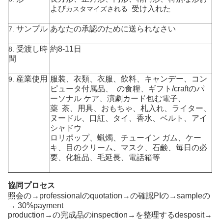
よび
受け入れた
カスタマイズされる
サンプル
あなたの承認のために送られなさい
7.
受渡し時
約8-11日
8.
間
産業使用
服装
、衣類、衣服、飲料、キャンデー、コン
9.
ピュータ付属品、 の食糧、ギフト/craftのパ
ーソナル ケア、演劇カード
包む電子、
薬 茶、用具、おもちゃ、札入れ、ライター、
ヌードル、口紅、タイ、香水、ベルト、アイ
シャドウ
ロリポップ、蝋燭、チューイン ガム、ケー
キ、目のクリーム、マスク、石鹸、毎日の必
要、化粧品、
毛延長、電話箱
等
協同プロセス
照会の→professionalのquotation→の確認PIの→sampleの
→ 30%payment
production→の完成品のinspection→を整理するdesposit→