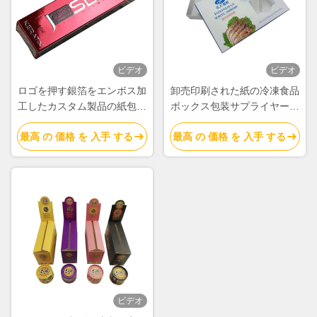
ビデオ
ビデオ
ロゴを押す銀箔をエンボス加
卸売印刷された紙の冷凍食品
工したカスタム製品の紙包装
ボックス包装サプライヤー販
箱
売
最高 の 価格 を 入手 する
最高 の 価格 を 入手 する
ビデオ