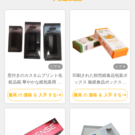
ビデオ
ビデオ
窓付きのカスタムプリント化
印刷された卸売紙食品包装ボ
粧品箱 華やかな紙包装用 ホ
ックス 板紙食品ボックスサ
ットフォイルのロゴで 美容
プライヤー
最高 の 価格 を 入手 する
最高 の 価格 を 入手 する
とスキンケア製品