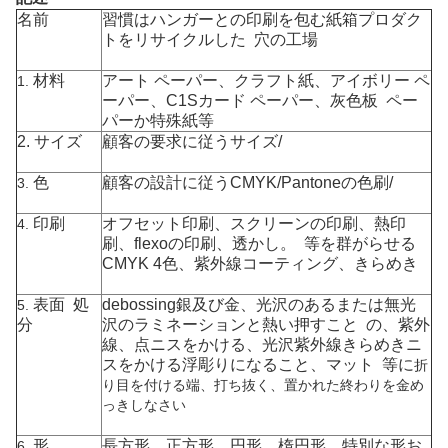
名前
習慣はハンガーとの印刷を包む紙箱プロダク
トをリサイクルした 穴の工場
材料
アート ペーパー、クラフト紙、
アイボリー ペ
1.
ーパー、
C1Sカード ペーパー、灰色板
ペー
パーか特殊紙等
2.
サイズ
顧客の要求に従うサイズ/
色
顧客の設計に従うCMYK/Pantoneの色刷/
3.
印刷
オフセット印刷、スクリーンの印刷、熱印
4.
刷、flexoの印刷、透かし。 等を群がらせる
CMYK 4色、紫外線コーティング、きらめき
表面 処
debossing銀及び金、光沢のあるまたは無光
5.
分
沢のラミネーションと熱い押すこと の、紫外
線、点ニスをかける、光沢紫外線きらめきニ
スをかける浮彫りになること、マット 等に
折
り目を付ける端、打ち抜く、置かれた終わりを金め
っきしなさい
形
長方形、正方形、円形、楕円形、特別な形お
6.