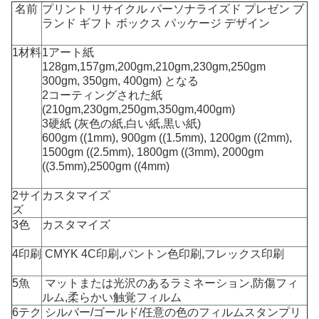
名前
プリント リサイクル パーソナライズド プレゼン ブ
ランド ギフト ボックス パッケージ デザイン
1材料
1アート紙
128gm,157gm,200gm,210gm,230gm,250gm
300gm, 350gm, 400gm) となる
2コーティングされた紙
(210gm,230gm,250gm,350gm,400gm)
3硬紙 (灰色の紙,白い紙,黒い紙)
600gm ((1mm), 900gm ((1.5mm), 1200gm ((2mm),
1500gm ((2.5mm), 1800gm ((3mm),
2000gm
((3.5mm),2500gm ((4mm)
2サイ
カスタマイズ
ズ
3色
カスタマイズ
4印刷
CMYK 4C印刷,パントン色印刷,フレックス印刷
5魚
マットまたは光沢のあるラミネーション,防傷フィ
ルム,柔らかい触覚フィルム
6テク
シルバー/ゴールド/任意の色のフィルムスタンプリ