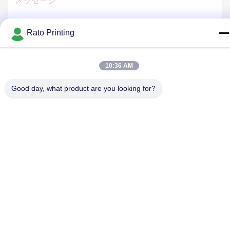
Rato Printing
連絡 ください
10:36 AM
Good day, what product are you looking for?
プライバシーポリシー
|
地図
| 中国 良好 品質 カスタム包装ボッ
クス サプライヤー。 Copyright© 2019-2026 Rato Printing Ltd . 無
断転載を禁じます。