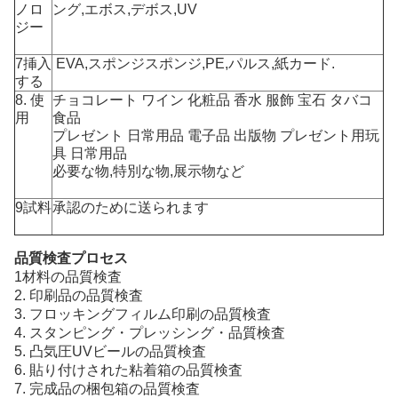
ノロ
ング,エボス,デボス,UV
ジー
7挿入
EVA,スポンジスポンジ,PE,パルス,紙カード.
する
8. 使
チョコレート ワイン 化粧品 香水 服飾 宝石 タバコ
用
食品
プレゼント 日常用品 電子品 出版物 プレゼント用玩
具 日常用品
必要な物,特別な物,展示物など
9試料
承認のために送られます
品質検査プロセス
1材料の品質検査
2. 印刷品の品質検査
3. フロッキングフィルム印刷の品質検査
4. スタンピング・プレッシング・品質検査
5. 凸気圧UVビールの品質検査
6. 貼り付けされた粘着箱の品質検査
7. 完成品の梱包箱の品質検査