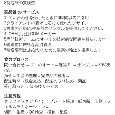
8荷包袋の質検査
高品質 の サービス
1. 問い合わせを受けたときに3時間以内に引用
2クライアントの要求に応じて優れたデザイン
3検査のために,生産前のサンプルを提供してください.
4. OEMまたはODMメーカー
5専門技術チームは,すべての技術的な問題を解決します
6輸送前に厳格な品質管理
7輸送部門は,あなたのために最高の輸送を選択します.
協力プロセス
問い合わせ →プロのオート→確認 PI →サンプル →30%支
払い
預金→生産の整理→完成品の検査→
配送時間→残金支払→配送の取り決め→商品
受け取った→ 販売後サービス
生産流程
グラフィックデザイン→プレート焼却→紙切断→印刷→フ
ィルムラミネーション→
切削→生産→QC検査→梱包→配送