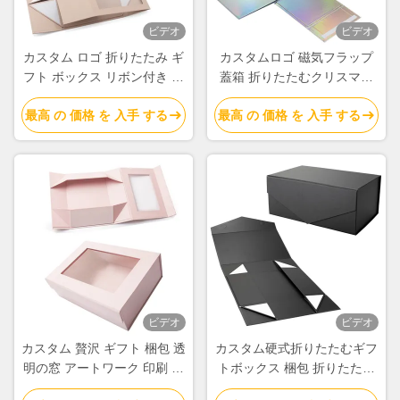
ビデオ
ビデオ
カスタム ロゴ 折りたたみ ギ
カスタムロゴ 磁気フラップ
フト ボックス リボン付き 卸
蓋箱 折りたたむクリスマス
売 クラフト ボックス 梱包 リ
プレゼント箱 折りたたむ箱
最高 の 価格 を 入手 する
最高 の 価格 を 入手 する
ボン 窓 ボックス
卸売
ビデオ
ビデオ
カスタム 贅沢 ギフト 梱包 透
カスタム硬式折りたたむギフ
明の窓 アートワーク 印刷 製
トボックス 梱包 折りたたむ
造者
磁気ボックス 折りたたむ開