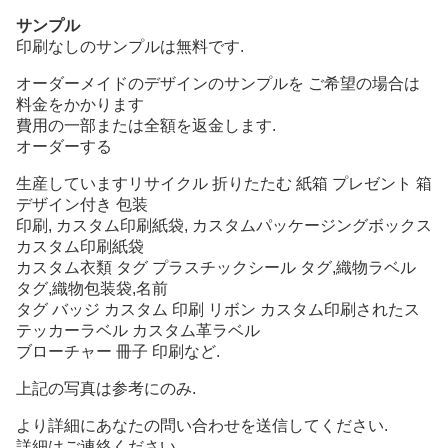
サンプル
印刷なしのサンプルは無料です.
オーダーメイドのデザインのサンプルを ご希望の場合は
料金をかかります
費用の一部または全額を返金します.
オーダーする
生産しています
リサイクル 折りたたむ 紙箱 プレゼント 箱
デザイン付き 包装
印刷
,
カスタム印刷
紙袋
,
カスタムパッケージングボックス
カスタム印刷紙袋
カスタム
衣類
タグ
プラスチックシール
タグ,織物ラベル
タグ,織物包装袋,名前
タグ
バッジ
カスタム
印刷
リボン
カスタム印刷されたス
テッカーラベル カスタム革ラベル
ブローチャー
冊子
印刷
など
.
上記の写真は参考にのみ.
より詳細にあなたの問い合わせを送信してください.
詳細はご連絡ください