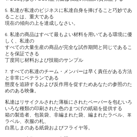
私達が私達のビジネスに私達自身を捧げること巧妙であ
5.
ることは、重大である
現在の傾向の上を達成しなさい。
私達の商品はすべて最もよい材料を用いてある環境に優
6.
しく、私達の
すべての
大量生産の商品が完全な試作期間と同じであるこ
とを保証できる
丁度同じ
材料および技能のサンプル
すべての私達のチーム・メンバーは早く責任がある方法
7.
と非常にベテランである
態度を
追跡するおよび反作用を促すためあなたの参照のた
めのある映像。
私達はリサイクルされた薄板にされたペーパーを包むいろ
いろな種類の印刷された色のまつげの紙箱を提供する
箱の製造者
、
包装
袋、
非
編まれた袋、
編まれたラベル、
革
ラベル、衣服の札、
白黒しまのある紙袋
およびフライヤ等。