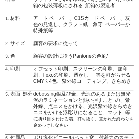
箱の包装薄板にされる 紙箱の製造者
材料
アート ペーパー、C1Sカード ペーパー、灰
1.
色の見返し、クラフト紙、
象牙 ペーパー
か
特殊紙等
サイズ
顧客の要求に従って
2.
色
顧客の設計に従うPantoneの色刷/
3.
印刷
オフセット印刷、スクリーンの印刷、熱印
4.
刷、flexoの印刷、透かし。 等を群がらせる
CMYK 4色、紫外線コーティング、きらめき
表面 処分
debossing銀及び金、光沢のあるまたは無光
5.
沢のラミネーションと熱い押すこと の、紫
外線、点ニスをかける、光沢紫外線きらめき
ニスをかける浮彫りになること、マット 等
に
折り目を付ける端、打ち抜く、置かれた終わりを
金めっきしなさい
付属品
ポリ塩化ビニール/ペット窓、付着力のステッ
6.