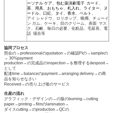
ーソナル ケア、包む薬
演劇電子 カード、
茶、用具、おもちゃ、札入れ、ライター、ヌ
ードル、口紅、タイ、香水、ベルト、
アイ シャドウ、ロリポップ、蝋燭、チューイ
ン ガム、ケーキ、目のクリーム、表面 マス
ク、石鹸、毎日の必要、化粧品、
毛延長、電
話
場合等
協同プロセス
照会の→professionalのquotation→の確認PIの→sampleの
→ 30%payment
production→の完成品のinspection→を整理するdesposit→
として
配達time→balanceのpayment→arranging delivery→の商
品を知らせなさい
Received→の売り上げ後のサービス
生産の流れ
グラフィック・デザインの→の版のburning→cutting
paper→printing→filmのlamination→
ダイスcutting→のproduction→QCの