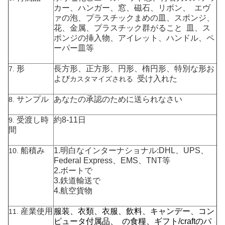
カー、ハンガー、窓、磁石、
リボン、 エヴ
ァの泡、プラスチックまめの皿、スポンジ、
花、金属、プラスチック
群がること 皿、ス
ポンジの挿入物、アイレット、ハンドル、ペ
ーパー皿等
形
長方形、正方形、円形、楕円形、特別な形お
7.
よび
受け入れた
カスタマイズされる
サンプル
あなたの承認のために送られなさい
8.
受渡し時
約8-11日
9.
間
船積み
1.明白なインターナショナル:DHL、UPS、
10.
Federal Express、EMS、TNT等
2.ボートで
3.鉄道輸送で
4.航空貨物
産業使用
服装
、衣類、衣服、飲料、キャンデー、コン
11.
ピュータ付属品、 の食糧、ギフト/craftのパ