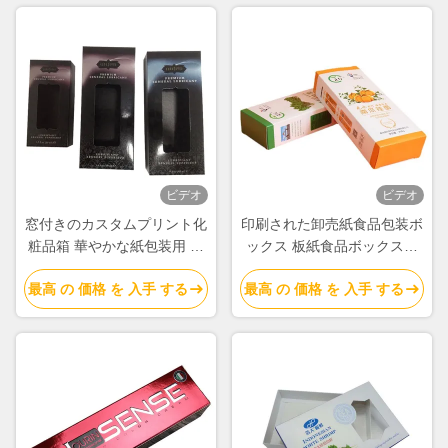
ビデオ
ビデオ
窓付きのカスタムプリント化
印刷された卸売紙食品包装ボ
粧品箱 華やかな紙包装用 ホ
ックス 板紙食品ボックスサ
ットフォイルのロゴで 美容
プライヤー
最高 の 価格 を 入手 する
最高 の 価格 を 入手 する
とスキンケア製品