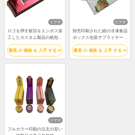
ビデオ
ビデオ
ロゴを押す銀箔をエンボス加
卸売印刷された紙の冷凍食品
工したカスタム製品の紙包装
ボックス包装サプライヤー販
箱
売
最高 の 価格 を 入手 する
最高 の 価格 を 入手 する
ビデオ
フルカラー印刷の注文の安い