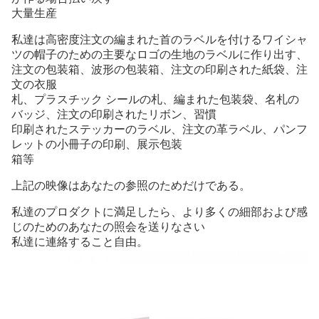
大量生産
私達は
高密度
注文の編まれた首のラベルを付けるワイシャ
ツの帽子のための主要なロゴの生地のラベルに
作り出す
、
注文の
包装箱
、
波形の
包装箱、
注文の
印刷された
紙袋、注
文の衣服
札、プラスチック シールの札
、編まれた包装袋、名札の
バッジ、
注文の
印刷された
リボン、
習慣
印刷された
ステッカーのラベル、注文の革ラベル、パンフ
レットの
小冊子の
印刷、
展示包装
箱
等
上記の映像はあなたの参照のためだけである。
私達のプロダクトに満足したら、より多くの細部および感
じのためのあなたの照会を送りなさい
私達に連絡すること自由。