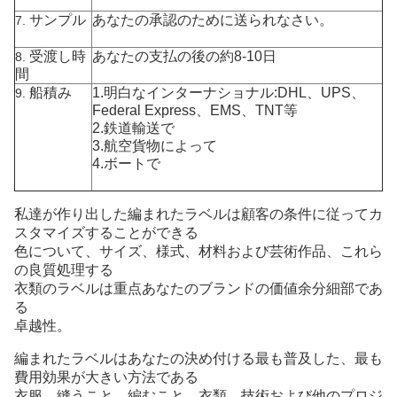
サンプル
あなたの承認のために送られなさい。
7.
受渡し時
あなたの支払の後の約8-10日
8.
間
船積み
1.明白なインターナショナル:DHL、UPS、
9.
Federal Express、EMS、TNT等
2.鉄道輸送で
3.航空貨物によって
4.ボートで
私達が作り出した編まれたラベルは顧客の条件に従ってカ
スタマイズすることができる
色について、サイズ、様式、材料および芸術作品、これら
の良質処理する
衣類のラベルは重点あなたのブランドの価値余分細部であ
る
卓越性。
編まれたラベルはあなたの決め付ける最も普及した、最も
費用効果が大きい方法である
衣服、縫うこと、編むこと、衣類、技術および他のプロジ