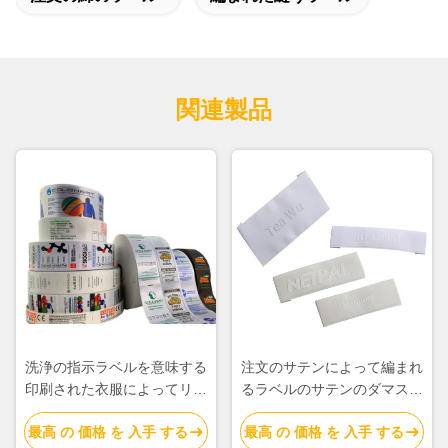
関連製品
洗浄の指示ラベルを意味する
注文のサテンによって編まれ
印刷された衣服によってリサ
るラベルのサテンのダマスク
イクルされるポリエステル取
織のサテンの生地は編まれた
最高 の 価格 を 入手 する
最高 の 価格 を 入手 する
扱表示ラベルの記号
端のサテンのラベルを分類す