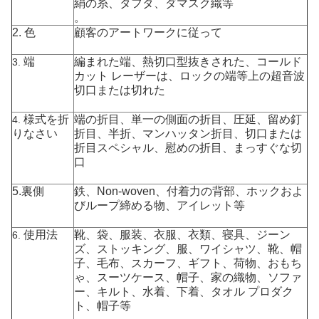
絹の糸、タフタ
、
ダマスク織等
。
2. 色
顧客のアートワークに従って
端
編まれた端、熱切口型抜きされた、コールド
3.
カット レーザーは、ロックの端等上の超音波
切口または切れた
様式を折
端の折目、単一の側面の折目、圧延、留め釘
4.
りなさい
折目、半折、マンハッタン折目、切口または
折目スペシャル、慰めの折目、まっすぐな切
口
5.裏側
鉄、Non-woven、付着力の背部、ホックおよ
びループ締める物、アイレット等
使用法
靴、袋、服装、衣服、衣類、寝具、ジーン
6.
ズ、ストッキング、服、ワイシャツ、靴、帽
子、毛布、スカーフ、ギフト、荷物、おもち
ゃ、スーツケース、帽子、家の織物、ソファ
ー、キルト、水着、下着、タオル プロダク
ト、帽子等