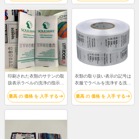
る
印刷された衣類のサテンの取
衣類の取り扱い表示の記号は
扱表示ラベルの洗浄の指示の
衣服でラベルを洗浄する洗浄
記号の洗濯の札の記号
の記号を転がす
最高 の 価格 を 入手 する
最高 の 価格 を 入手 する