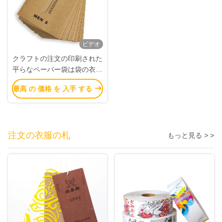
ビデオ
クラフトの注文の印刷された
平らなペーパー袋は袋の衣類
の窓のパッケージを囲む
最高 の 価格 を 入手 する
注文の衣服の札
もっと見る > >